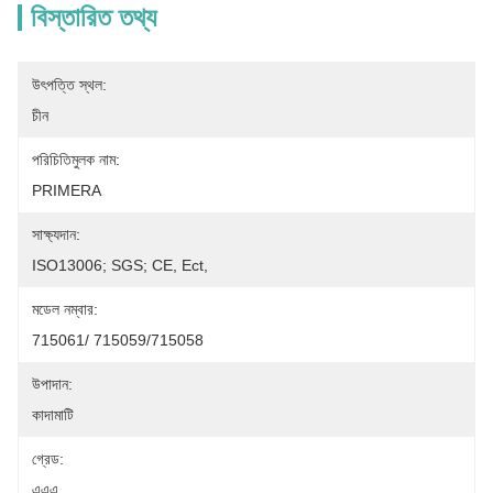
বিস্তারিত তথ্য
উৎপত্তি স্থল:
চীন
পরিচিতিমুলক নাম:
PRIMERA
সাক্ষ্যদান:
ISO13006; SGS; CE, Ect,
মডেল নম্বার:
715061/ 715059/715058
উপাদান:
কাদামাটি
গ্রেড:
এএএ