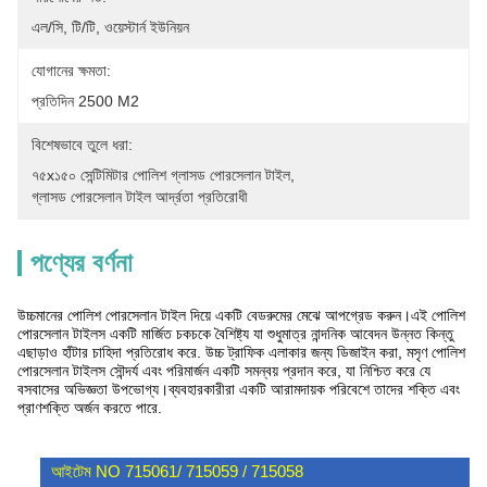
এল/সি, টি/টি, ওয়েস্টার্ন ইউনিয়ন
যোগানের ক্ষমতা:
প্রতিদিন 2500 M2
বিশেষভাবে তুলে ধরা:
৭৫x১৫০ সেন্টিমিটার পোলিশ গ্লাসড পোরসেলান টাইল
, 
গ্লাসড পোরসেলান টাইল আর্দ্রতা প্রতিরোধী
পণ্যের বর্ণনা
উচ্চমানের পোলিশ পোরসেলান টাইল দিয়ে একটি বেডরুমের মেঝে আপগ্রেড করুন।এই পোলিশ
পোরসেলান টাইলস একটি মার্জিত চকচকে বৈশিষ্ট্য যা শুধুমাত্র নান্দনিক আবেদন উন্নত কিন্তু
এছাড়াও হাঁটার চাহিদা প্রতিরোধ করে. উচ্চ ট্রাফিক এলাকার জন্য ডিজাইন করা, মসৃণ পোলিশ
পোরসেলান টাইলস সৌন্দর্য এবং পরিমার্জন একটি সমন্বয় প্রদান করে, যা নিশ্চিত করে যে
বসবাসের অভিজ্ঞতা উপভোগ্য।ব্যবহারকারীরা একটি আরামদায়ক পরিবেশে তাদের শক্তি এবং
প্রাণশক্তি অর্জন করতে পারে.
আইটেম NO 715061/ 715059 / 715058