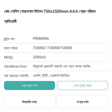
বেজ পোলিশ পোরসেলান টাইলস 750x1500mm AAA গ্রেড পরিধান
প্রতিরোধী
PRIMERA
ব্র্যান্ড নাম:
715061/ 715059/715058
মডেল নম্বর:
1000m2
MOQ:
স্ট্যান্ডার্ড এক্সপোর্ট প্যালেট এবং শক্ত কাগজ প্যাকিং
প্যাকেজিংয়ের বিবরণ:
এল/সি, টি/টি, ওয়েস্টার্ন ইউনিয়ন
অর্থ প্রদানের শর্তাবলী:
সেরা মূল্য পান
এখন চ্যাট করুন
বিস্তারিত তথ্য
পণ্যের বর্ণনা