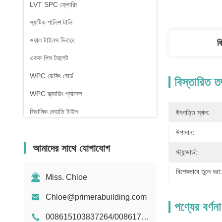
LVT SPC ফ্লোরিং
স্ফটিক পালিশ টালি
ওয়াল টাইলস ভিতরে
ব
একক পিস টয়লেট
WPC ডেকিং বোর্ড
বিস্তারিত ত
WPC ক্ল্যাডিং প্যানেল
সিরামিক দেহাতি টাইল
উৎপত্তি স্থল:
উপাদান:
আমাদের সাথে যোগাযোগ
স্ট্যান্ডার্ড:
বিশেষভাবে তুলে ধরা:
Miss. Chloe
Chloe@primerabuilding.com
পণ্যের বর্ণনা
008615103837264/008617818909251