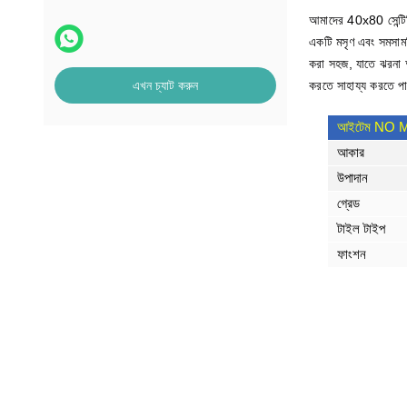
আমাদের 40x80 সেন্টিম
একটি মসৃণ এবং সমসাময়
করা সহজ, যাতে ঝরনা অ
এখন চ্যাট করুন
করতে সাহায্য করতে পা
আইটেম NO 
আকার
উপাদান
গ্রেড
টাইল টাইপ
ফাংশন