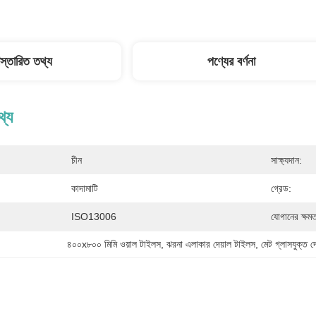
িস্তারিত তথ্য
পণ্যের বর্ণনা
থ্য
চীন
সাক্ষ্যদান:
কাদামাটি
গ্রেড:
ISO13006
যোগানের ক্ষমত
৪০০x৮০০ মিমি ওয়াল টাইলস
, 
ঝরনা এলাকার দেয়াল টাইলস
, 
মেট গ্লাসযুক্ত দ