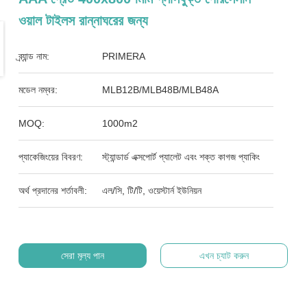
ওয়াল টাইলস রান্নাঘরের জন্য
ব্র্যান্ড নাম:
PRIMERA
মডেল নম্বর:
MLB12B/MLB48B/MLB48A
MOQ:
1000m2
প্যাকেজিংয়ের বিবরণ:
স্ট্যান্ডার্ড এক্সপোর্ট প্যালেট এবং শক্ত কাগজ প্যাকিং
অর্থ প্রদানের শর্তাবলী:
এল/সি, টি/টি, ওয়েস্টার্ন ইউনিয়ন
সেরা মূল্য পান
এখন চ্যাট করুন