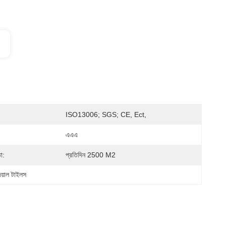
ISO13006; SGS; CE, Ect,
এএএ
া:
প্রতিদিন 2500 M2
েয়াল টাইলস