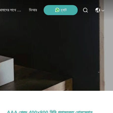
আমাদের সাথে যোগাযোগ
ভিআর
চ্যাট
AAA গ্রেড 400x800 মিমি গ্লাসযুক্ত পোরসেলান