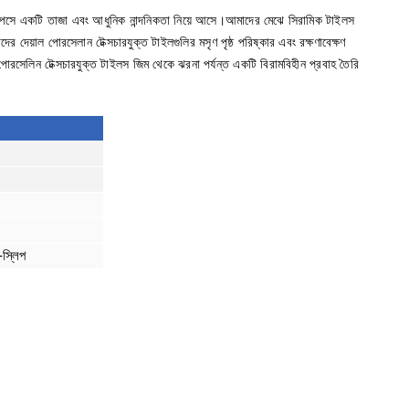
স্পেসে একটি তাজা এবং আধুনিক নান্দনিকতা নিয়ে আসে।আমাদের মেঝে সিরামিক টাইলস
 দেয়াল পোরসেলান টেক্সচারযুক্ত টাইলগুলির মসৃণ পৃষ্ঠ পরিষ্কার এবং রক্ষণাবেক্ষণ
োরসেলিন টেক্সচারযুক্ত টাইলস জিম থেকে ঝরনা পর্যন্ত একটি বিরামবিহীন প্রবাহ তৈরি
-স্লিপ