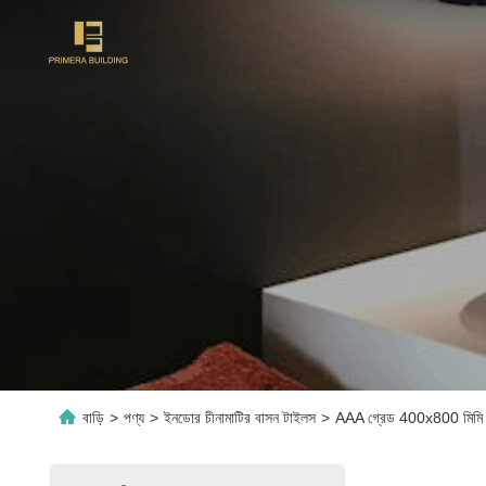
বাড়ি
>
পণ্য
>
ইনডোর চীনামাটির বাসন টাইলস
>
AAA গ্রেড 400x800 মিমি গ্ল