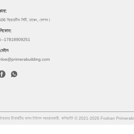
কানা:
06 ক্রিয়েটিভ সিটি, চাঞ্চেং, ফোশন।
লিফোন:
6--17818909251
-মেইল
hloe@primerabuilding.com
 ইনডোর চীনামাটির বাসন টাইলস সরবরাহকারী. কপিরাইট © 2021-2026 Foshan Primerabui