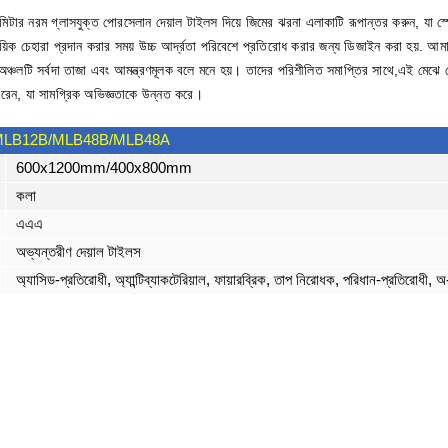
িটার নরম গ্লাসযুক্ত পোরসেলান দেয়াল টাইলস দিয়ে জিমের ঝরনা এলাকাটি রূপান্তর করুন, যা 
িক চেহারা প্রদান করার সময় উচ্চ আর্দ্রতা পরিবেশে প্রতিরোধ করার জন্য ডিজাইন করা হয়. আমাদের
ঞ্চলটি সর্বদা তাজা এবং আমন্ত্রণমূলক বলে মনে হয়। তাদের পরিশীলিত সমাপ্তির সাথে,এই মেঝে প
রেন, যা সামগ্রিক অভিজ্ঞতাকে উন্নত করে।
MLB12B/MLB48B/MLB48A
600x1200mm/400x800mm
কলা
এএএ
অভ্যন্তরীণ দেয়াল টাইলস
অ্যাসিড-প্রতিরোধী, অ্যান্টিব্যাকটেরিয়াল, ফায়ারব্রিক, তাপ নিরোধক, পরিধান-প্রতিরোধী, অ