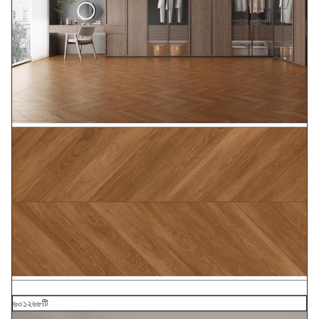
৬০১২৬৮টি