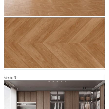
৬০১২৬৭টি