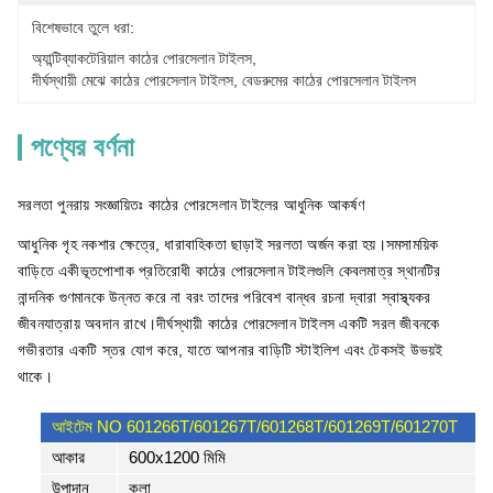
বিশেষভাবে তুলে ধরা:
অ্যান্টিব্যাকটেরিয়াল কাঠের পোরসেলান টাইলস
, 
দীর্ঘস্থায়ী মেঝে কাঠের পোরসেলান টাইলস
, 
বেডরুমের কাঠের পোরসেলান টাইলস
পণ্যের বর্ণনা
সরলতা পুনরায় সংজ্ঞায়িতঃ কাঠের পোরসেলান টাইলের আধুনিক আকর্ষণ
আধুনিক গৃহ নকশার ক্ষেত্রে, ধারাবাহিকতা ছাড়াই সরলতা অর্জন করা হয়।সমসাময়িক
বাড়িতে একীভূতপোশাক প্রতিরোধী কাঠের পোরসেলান টাইলগুলি কেবলমাত্র স্থানটির
নান্দনিক গুণমানকে উন্নত করে না বরং তাদের পরিবেশ বান্ধব রচনা দ্বারা স্বাস্থ্যকর
জীবনযাত্রায় অবদান রাখে।দীর্ঘস্থায়ী কাঠের পোরসেলান টাইলস একটি সরল জীবনকে
গভীরতার একটি স্তর যোগ করে, যাতে আপনার বাড়িটি স্টাইলিশ এবং টেকসই উভয়ই
থাকে।
আইটেম NO 601266T/601267T/601268T/601269T/601270T
আকার
600x1200 মিমি
উপাদান
কলা