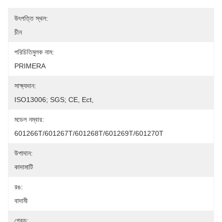
উৎপত্তি স্থল:
চীন
পরিচিতিমুলক নাম:
PRIMERA
সাক্ষ্যদান:
ISO13006; SGS; CE, Ect,
মডেল নম্বার:
601266T/601267T/601268T/601269T/601270T
উপাদান:
কাদামাটি
রঙ:
বাদামী
গ্রেড: