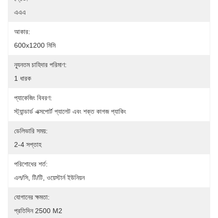
এএএ
আকার:
600x1200 মিমি
ন্যূনতম চাহিদার পরিমাণ:
1 ধারক
প্যাকেজিং বিবরণ:
স্ট্যান্ডার্ড এক্সপোর্ট প্যালেট এবং শক্ত কাগজ প্যাকিং
ডেলিভারি সময়:
2-4 সপ্তাহ
পরিশোধের শর্ত:
এল/সি, টি/টি, ওয়েস্টার্ন ইউনিয়ন
যোগানের ক্ষমতা:
প্রতিদিন 2500 M2