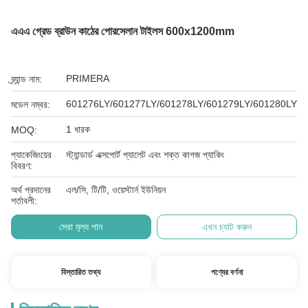
এএএ গ্রেড ব্রাউন কাঠের পোরসেলান টাইলস 600x1200mm
PRIMERA
ব্র্যান্ড নাম:
601276LY/601277LY/601278LY/601279LY/601280LY
মডেল নম্বর:
1 ধারক
MOQ:
প্যাকেজিংয়ের
স্ট্যান্ডার্ড এক্সপোর্ট প্যালেট এবং শক্ত কাগজ প্যাকিং
বিবরণ:
অর্থ প্রদানের
এল/সি, টি/টি, ওয়েস্টার্ন ইউনিয়ন
শর্তাবলী:
সেরা মূল্য পান
এখন চ্যাট করুন
বিস্তারিত তথ্য
পণ্যের বর্ণনা