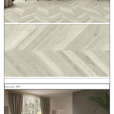
৬০১২৫১ এল