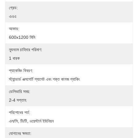
গ্রেড:
এএএ
আকার:
600x1200 মিমি
ন্যূনতম চাহিদার পরিমাণ:
1 ধারক
প্যাকেজিং বিবরণ:
স্ট্যান্ডার্ড এক্সপোর্ট প্যালেট এবং শক্ত কাগজ প্যাকিং
ডেলিভারি সময়:
2-4 সপ্তাহ
পরিশোধের শর্ত:
এল/সি, টি/টি, ওয়েস্টার্ন ইউনিয়ন
যোগানের ক্ষমতা: