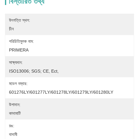
বিস্তারিত তথ্য
উৎপত্তি স্থল:
চীন
পরিচিতিমুলক নাম:
PRIMERA
সাক্ষ্যদান:
ISO13006; SGS; CE, Ect,
মডেল নম্বার:
601276LY/601277LY/601278LY/601279LY/601280LY
উপাদান:
কাদামাটি
রঙ:
বাদামী