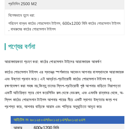
প্রতিদিন 2500 M2
বিশেষভাবে তুলে ধরা:
পরিবেশ বান্ধব কাঠের পোরসেলান টাইলস
, 
600x1200 মিমি কাঠের পোরসেলান টাইলস
, 
বাথরুমের কাঠের পোরসেলান টাইলস
পণ্যের বর্ণনা
আরামদায়কতা গ্রহণ করা: কাঠের পোরসেলান টাইলের আরামদায়ক আকর্ষণ
কাঠের পোরসেলান টাইলস এর স্বতন্ত্র স্পর্শকাতর আবেদন আপনার বাসস্থানকে আরামদায়ক
এবং উষ্ণতা প্রদান করে। এই আর্দ্রতা-প্রতিরোধী কাঠের পোরসেলান টাইলস শুধু
রক্ষণাবেক্ষণ করা সহজ নয়,কিন্তু তাদের স্লিপ-প্রতিরোধী পৃষ্ঠ আপনার বাড়িতে নিরাপত্তা
একটি অতিরিক্ত স্তর যোগ করেলিভিং রুম থেকে বেডরুম, এবং এমনকি রান্নাঘর থেকে, অ-
স্লিপ কাঠের পোরসেলান টাইলস আপনার পায়ের নীচে একটি স্বাগত উষ্ণতার জন্য পথ
প্রশস্ত করে, আপনার বাড়িকে আরাম এবং শান্তির অনুভূতিতে আবৃত করে
আইটেম নং ৬০১২৫০এল/
৬০১২৫১এল/৬০১২৫২এল
আকার
600x1200 মিমি