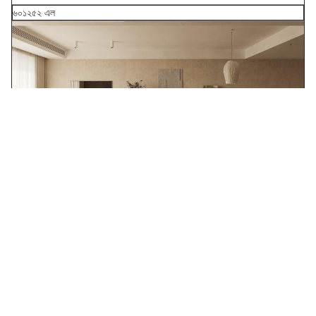
৬০১২৫২ এল